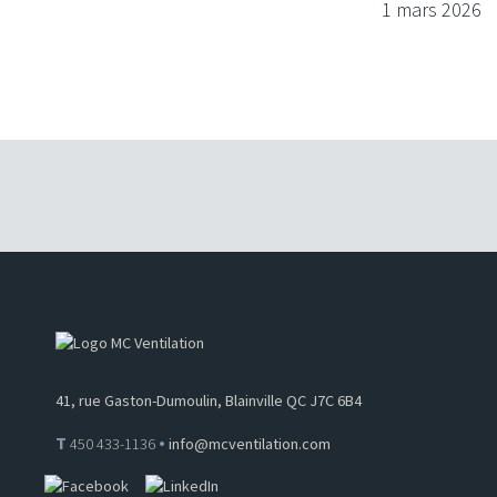
1 mars 2026
41, rue Gaston-Dumoulin, Blainville QC J7C 6B4
•
T
450 433-1136
info@mcventilation.com